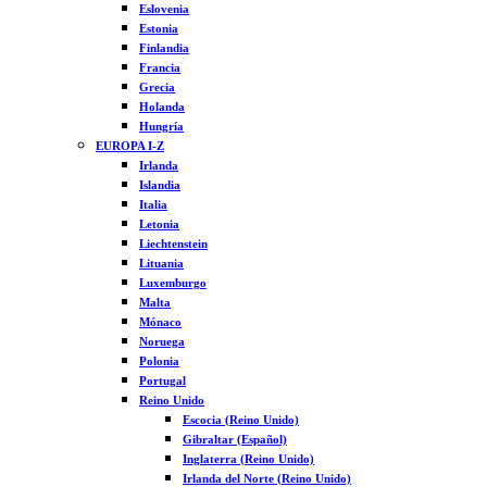
Eslovenia
Estonia
Finlandia
Francia
Grecia
Holanda
Hungría
EUROPA I-Z
Irlanda
Islandia
Italia
Letonia
Liechtenstein
Lituania
Luxemburgo
Malta
Mónaco
Noruega
Polonia
Portugal
Reino Unido
Escocia (Reino Unido)
Gibraltar (Español)
Inglaterra (Reino Unido)
Irlanda del Norte (Reino Unido)