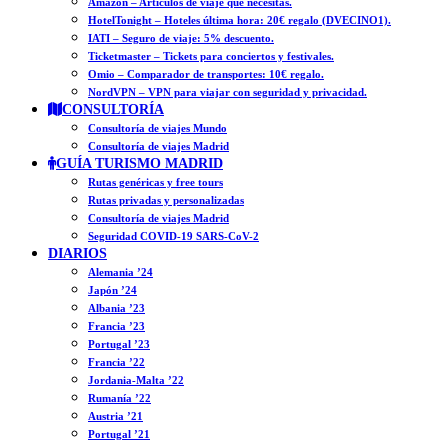
Amazon – Artículos de viaje que necesitas.
HotelTonight – Hoteles última hora: 20€ regalo (DVECINO1).
IATI – Seguro de viaje: 5% descuento.
Ticketmaster – Tickets para conciertos y festivales.
Omio – Comparador de transportes: 10€ regalo.
NordVPN – VPN para viajar con seguridad y privacidad.
CONSULTORÍA
Consultoría de viajes Mundo
Consultoría de viajes Madrid
GUÍA TURISMO MADRID
Rutas genéricas y free tours
Rutas privadas y personalizadas
Consultoría de viajes Madrid
Seguridad COVID-19 SARS-CoV-2
DIARIOS
Alemania ’24
Japón ’24
Albania ’23
Francia ’23
Portugal ’23
Francia ’22
Jordania-Malta ’22
Rumanía ’22
Austria ’21
Portugal ’21