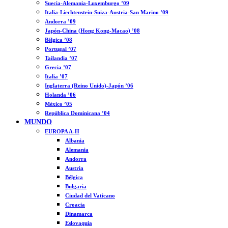
Suecia-Alemania-Luxemburgo ’09
Italia-Liechtenstein-Suiza-Austria-San Marino ’09
Andorra ’09
Japón-China (Hong Kong-Macao) ’08
Bélgica ’08
Portugal ’07
Tailandia ’07
Grecia ’07
Italia ’07
Inglaterra (Reino Unido)-Japón ’06
Holanda ’06
México ’05
República Dominicana ’04
MUNDO
EUROPA A-H
Albania
Alemania
Andorra
Austria
Bélgica
Bulgaria
Ciudad del Vaticano
Croacia
Dinamarca
Eslovaquia