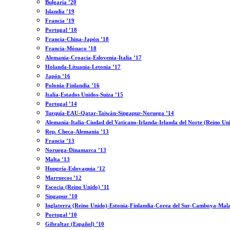
Bulgaria ’20
Islandia ’19
Francia ’19
Portugal ’18
Francia-China-Japón ’18
Francia-Mónaco ’18
Alemania-Croacia-Eslovenia-Italia ’17
Holanda-Lituania-Letonia ’17
Japón ’16
Polonia-Finlandia ’16
Italia-Estados Unidos-Suiza ’15
Portugal ’14
Turquía-EAU-Qatar-Taiwán-Singapur-Noruega ’14
Alemania-Italia-Ciudad del Vaticano-Irlanda-Irlanda del Norte (Reino Un
Rep. Checa-Alemania ’13
Francia ’13
Noruega-Dinamarca ’13
Malta ’13
Hungría-Eslovaquia ’12
Marruecos ’12
Escocia (Reino Unido) ’11
Singapur ’10
Inglaterra (Reino Unido)-Estonia-Finlandia-Corea del Sur-Camboya-Mala
Portugal ’10
Gibraltar (Español) ’10