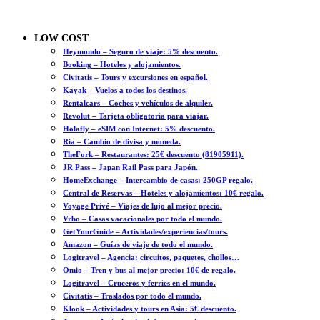
LOW COST
Heymondo – Seguro de viaje: 5% descuento.
Booking – Hoteles y alojamientos.
Civitatis – Tours y excursiones en español.
Kayak – Vuelos a todos los destinos.
Rentalcars – Coches y vehículos de alquiler.
Revolut – Tarjeta obligatoria para viajar.
Holafly – eSIM con Internet: 5% descuento.
Ria – Cambio de divisa y moneda.
TheFork – Restaurantes: 25€ descuento (81905911).
JR Pass – Japan Rail Pass para Japón.
HomeExchange – Intercambio de casas: 250GP regalo.
Central de Reservas – Hoteles y alojamientos: 10€ regalo.
Voyage Privé – Viajes de lujo al mejor precio.
Vrbo – Casas vacacionales por todo el mundo.
GetYourGuide – Actividades/experiencias/tours.
Amazon – Guías de viaje de todo el mundo.
Logitravel – Agencia: circuitos, paquetes, chollos…
Omio – Tren y bus al mejor precio: 10€ de regalo.
Logitravel – Cruceros y ferries en el mundo.
Civitatis – Traslados por todo el mundo.
Klook – Actividades y tours en Asia: 5€ descuento.