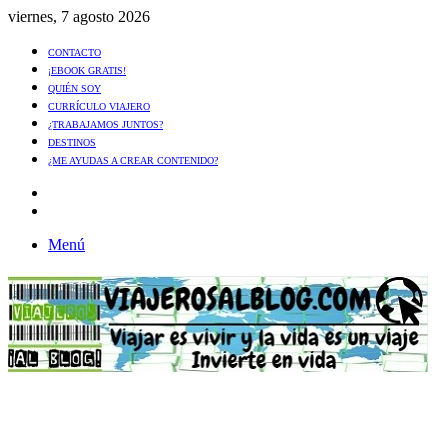
viernes, 7 agosto 2026
CONTACTO
¡EBOOK GRATIS!
QUIÉN SOY
CURRÍCULO VIAJERO
¿TRABAJAMOS JUNTOS?
DESTINOS
¿ME AYUDAS A CREAR CONTENIDO?
Artículo
al
Buscar
azar
Menú