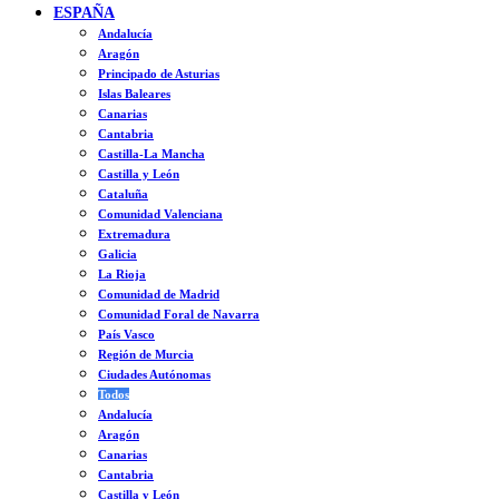
ESPAÑA
Andalucía
Aragón
Principado de Asturias
Islas Baleares
Canarias
Cantabria
Castilla-La Mancha
Castilla y León
Cataluña
Comunidad Valenciana
Extremadura
Galicia
La Rioja
Comunidad de Madrid
Comunidad Foral de Navarra
País Vasco
Región de Murcia
Ciudades Autónomas
Todos
Andalucía
Aragón
Canarias
Cantabria
Castilla y León