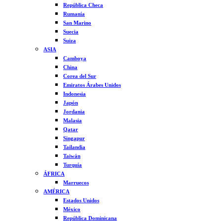
República Checa
Rumanía
San Marino
Suecia
Suiza
ASIA
Camboya
China
Corea del Sur
Emiratos Árabes Unidos
Indonesia
Japón
Jordania
Malasia
Qatar
Singapur
Tailandia
Taiwán
Turquía
ÁFRICA
Marruecos
AMÉRICA
Estados Unidos
México
República Dominicana