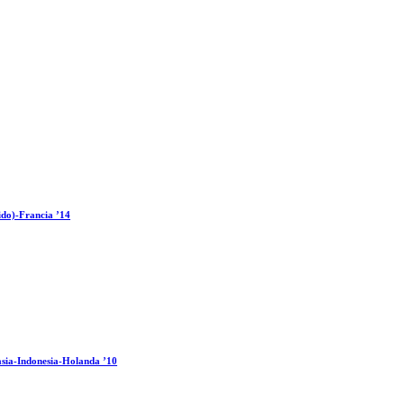
ido)-Francia ’14
sia-Indonesia-Holanda ’10