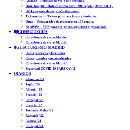
Amazon – Artículos de viaje que necesitas.
HotelTonight – Hoteles última hora: 20€ regalo (DVECINO1).
IATI – Seguro de viaje: 5% descuento.
Ticketmaster – Tickets para conciertos y festivales.
Omio – Comparador de transportes: 10€ regalo.
NordVPN – VPN para viajar con seguridad y privacidad.
CONSULTORÍA
Consultoría de viajes Mundo
Consultoría de viajes Madrid
GUÍA TURISMO MADRID
Rutas genéricas y free tours
Rutas privadas y personalizadas
Consultoría de viajes Madrid
Seguridad COVID-19 SARS-CoV-2
DIARIOS
Alemania ’24
Japón ’24
Albania ’23
Francia ’23
Portugal ’23
Francia ’22
Jordania-Malta ’22
Rumanía ’22
Austria ’21
Portugal ’21