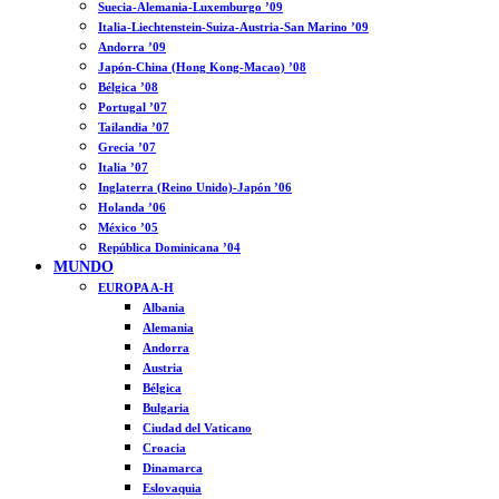
Suecia-Alemania-Luxemburgo ’09
Italia-Liechtenstein-Suiza-Austria-San Marino ’09
Andorra ’09
Japón-China (Hong Kong-Macao) ’08
Bélgica ’08
Portugal ’07
Tailandia ’07
Grecia ’07
Italia ’07
Inglaterra (Reino Unido)-Japón ’06
Holanda ’06
México ’05
República Dominicana ’04
MUNDO
EUROPA A-H
Albania
Alemania
Andorra
Austria
Bélgica
Bulgaria
Ciudad del Vaticano
Croacia
Dinamarca
Eslovaquia