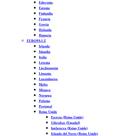
Eslovenia
Estonia
Finlandia
Francia
Grecia
Holanda
Hungría
EUROPA I-Z
Irlanda
Islandia
Italia
Letonia
Liechtenstein
Lituania
Luxemburgo
Malta
Mónaco
Noruega
Polonia
Portugal
Reino Unido
Escocia (Reino Unido)
Gibraltar (Español)
Inglaterra (Reino Unido)
Irlanda del Norte (Reino Unido)