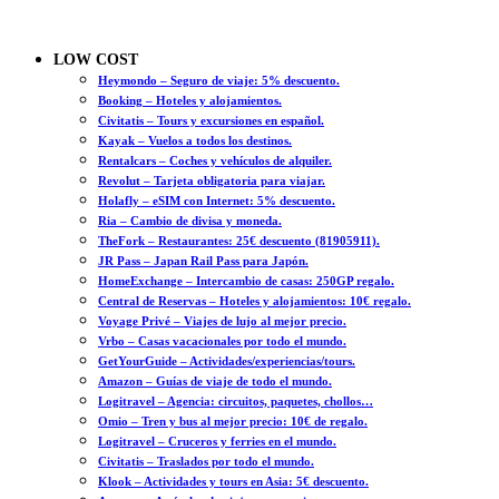
LOW COST
Heymondo – Seguro de viaje: 5% descuento.
Booking – Hoteles y alojamientos.
Civitatis – Tours y excursiones en español.
Kayak – Vuelos a todos los destinos.
Rentalcars – Coches y vehículos de alquiler.
Revolut – Tarjeta obligatoria para viajar.
Holafly – eSIM con Internet: 5% descuento.
Ria – Cambio de divisa y moneda.
TheFork – Restaurantes: 25€ descuento (81905911).
JR Pass – Japan Rail Pass para Japón.
HomeExchange – Intercambio de casas: 250GP regalo.
Central de Reservas – Hoteles y alojamientos: 10€ regalo.
Voyage Privé – Viajes de lujo al mejor precio.
Vrbo – Casas vacacionales por todo el mundo.
GetYourGuide – Actividades/experiencias/tours.
Amazon – Guías de viaje de todo el mundo.
Logitravel – Agencia: circuitos, paquetes, chollos…
Omio – Tren y bus al mejor precio: 10€ de regalo.
Logitravel – Cruceros y ferries en el mundo.
Civitatis – Traslados por todo el mundo.
Klook – Actividades y tours en Asia: 5€ descuento.