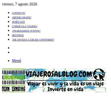
viernes, 7 agosto 2026
CONTACTO
¡EBOOK GRATIS!
QUIÉN SOY
CURRÍCULO VIAJERO
¿TRABAJAMOS JUNTOS?
DESTINOS
¿ME AYUDAS A CREAR CONTENIDO?
Artículo
al
Buscar
azar
Menú