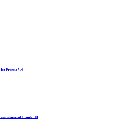
ido)-Francia ’14
sia-Indonesia-Holanda ’10