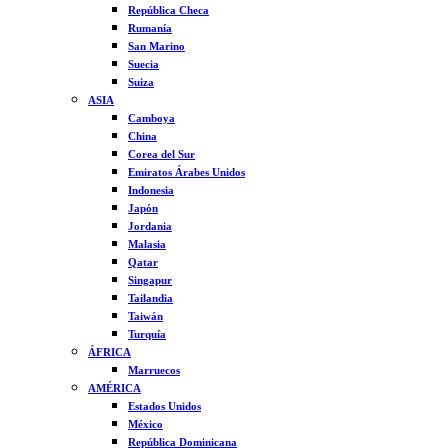
República Checa
Rumanía
San Marino
Suecia
Suiza
ASIA
Camboya
China
Corea del Sur
Emiratos Árabes Unidos
Indonesia
Japón
Jordania
Malasia
Qatar
Singapur
Tailandia
Taiwán
Turquía
ÁFRICA
Marruecos
AMÉRICA
Estados Unidos
México
República Dominicana