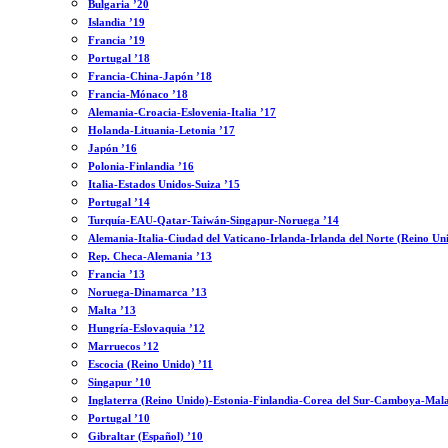
Bulgaria ’20
Islandia ’19
Francia ’19
Portugal ’18
Francia-China-Japón ’18
Francia-Mónaco ’18
Alemania-Croacia-Eslovenia-Italia ’17
Holanda-Lituania-Letonia ’17
Japón ’16
Polonia-Finlandia ’16
Italia-Estados Unidos-Suiza ’15
Portugal ’14
Turquía-EAU-Qatar-Taiwán-Singapur-Noruega ’14
Alemania-Italia-Ciudad del Vaticano-Irlanda-Irlanda del Norte (Reino Un
Rep. Checa-Alemania ’13
Francia ’13
Noruega-Dinamarca ’13
Malta ’13
Hungría-Eslovaquia ’12
Marruecos ’12
Escocia (Reino Unido) ’11
Singapur ’10
Inglaterra (Reino Unido)-Estonia-Finlandia-Corea del Sur-Camboya-Mala
Portugal ’10
Gibraltar (Español) ’10