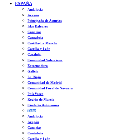
ESPAÑA
Andalucía
Aragón
Principado de Asturias
Islas Baleares
Canarias
Cantabria
Castilla-La Mancha
Castilla y León
Cataluña
Comunidad Valenciana
Extremadura
Galicia
La Rioja
Comunidad de Madrid
Comunidad Foral de Navarra
País Vasco
Región de Murcia
Ciudades Autónomas
Todos
Andalucía
Aragón
Canarias
Cantabria
Castilla y León