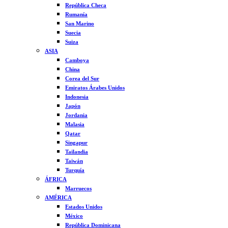
República Checa
Rumanía
San Marino
Suecia
Suiza
ASIA
Camboya
China
Corea del Sur
Emiratos Árabes Unidos
Indonesia
Japón
Jordania
Malasia
Qatar
Singapur
Tailandia
Taiwán
Turquía
ÁFRICA
Marruecos
AMÉRICA
Estados Unidos
México
República Dominicana