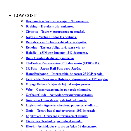
LOW COST
Heymondo – Seguro de viaje: 5% descuento.
Booking – Hoteles y alojamientos.
Civitatis – Tours y excursiones en español.
Kayak – Vuelos a todos los destinos.
Rentalcars – Coches y vehículos de alquiler.
Revolut – Tarjeta obligatoria para viajar.
Holafly – eSIM con Internet: 5% descuento.
Ria – Cambio de divisa y moneda.
TheFork – Restaurantes: 25€ descuento (81905911).
JR Pass – Japan Rail Pass para Japón.
HomeExchange – Intercambio de casas: 250GP regalo.
Central de Reservas – Hoteles y alojamientos: 10€ regalo.
Voyage Privé – Viajes de lujo al mejor precio.
Vrbo – Casas vacacionales por todo el mundo.
GetYourGuide – Actividades/experiencias/tours.
Amazon – Guías de viaje de todo el mundo.
Logitravel – Agencia: circuitos, paquetes, chollos…
Omio – Tren y bus al mejor precio: 10€ de regalo.
Logitravel – Cruceros y ferries en el mundo.
Civitatis – Traslados por todo el mundo.
Klook – Actividades y tours en Asia: 5€ descuento.