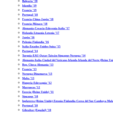
Bulgaria ’20
Islandia ’19
Francia ’19
Portugal ’18
Francia-China-Japón ’18
Francia-Mónaco ’18
Alemania-Croacia-Eslovenia-Italia ’17
Holanda-Lituania-Letonia ’17
Japón ’16
Polonia-Finlandia ’16
Italia-Estados Unidos-Suiza ’15
Portugal ’14
Turquía-EAU-Qatar-Taiwán-Singapur-Noruega ’14
Alemania-Italia-Ciudad del Vaticano-Irlanda-Irlanda del Norte (Reino Un
Rep. Checa-Alemania ’13
Francia ’13
Noruega-Dinamarca ’13
Malta ’13
Hungría-Eslovaquia ’12
Marruecos ’12
Escocia (Reino Unido) ’11
Singapur ’10
Inglaterra (Reino Unido)-Estonia-Finlandia-Corea del Sur-Camboya-Mala
Portugal ’10
Gibraltar (Español) ’10