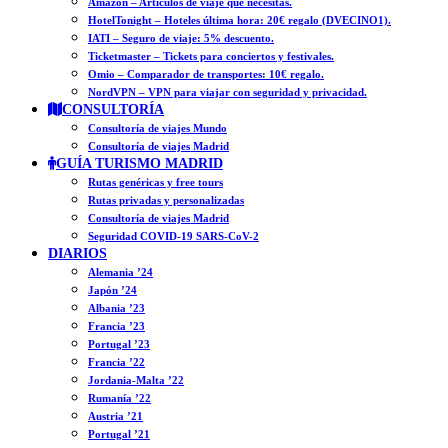
Amazon – Artículos de viaje que necesitas.
HotelTonight – Hoteles última hora: 20€ regalo (DVECINO1).
IATI – Seguro de viaje: 5% descuento.
Ticketmaster – Tickets para conciertos y festivales.
Omio – Comparador de transportes: 10€ regalo.
NordVPN – VPN para viajar con seguridad y privacidad.
CONSULTORÍA
Consultoría de viajes Mundo
Consultoría de viajes Madrid
GUÍA TURISMO MADRID
Rutas genéricas y free tours
Rutas privadas y personalizadas
Consultoría de viajes Madrid
Seguridad COVID-19 SARS-CoV-2
DIARIOS
Alemania ’24
Japón ’24
Albania ’23
Francia ’23
Portugal ’23
Francia ’22
Jordania-Malta ’22
Rumanía ’22
Austria ’21
Portugal ’21