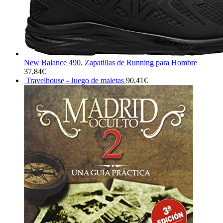
New Balance 490, Zapatillas de Running para Hombre
37,84
€
Travelhouse - Juego de maletas
90,41
€