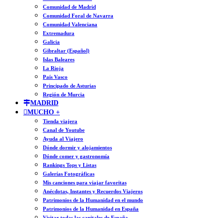
Comunidad de Madrid
Comunidad Foral de Navarra
Comunidad Valenciana
Extremadura
Galicia
Gibraltar (Español)
Islas Baleares
La Rioja
País Vasco
Principado de Asturias
Región de Murcia
MADRID
MUCHO +
Tienda viajera
Canal de Youtube
Ayuda al Viajero
Dónde dormir y alojamientos
Dónde comer y gastronomía
Rankings Tops y Listas
Galerías Fotográficas
Mis canciones para viajar favoritas
Anécdotas, Instantes y Recuerdos Viajeros
Patrimonios de la Humanidad en el mundo
Patrimonios de la Humanidad en España
Visitar todas las capitales de España