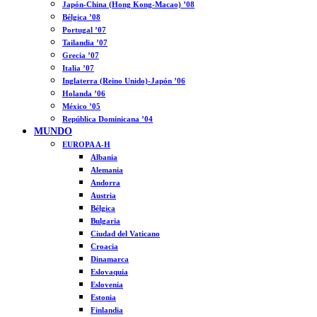
Japón-China (Hong Kong-Macao) ’08
Bélgica ’08
Portugal ’07
Tailandia ’07
Grecia ’07
Italia ’07
Inglaterra (Reino Unido)-Japón ’06
Holanda ’06
México ’05
República Dominicana ’04
MUNDO
EUROPA A-H
Albania
Alemania
Andorra
Austria
Bélgica
Bulgaria
Ciudad del Vaticano
Croacia
Dinamarca
Eslovaquia
Eslovenia
Estonia
Finlandia