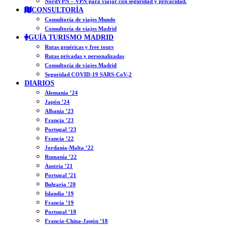
NordVPN – VPN para viajar con seguridad y privacidad.
CONSULTORÍA
Consultoría de viajes Mundo
Consultoría de viajes Madrid
GUÍA TURISMO MADRID
Rutas genéricas y free tours
Rutas privadas y personalizadas
Consultoría de viajes Madrid
Seguridad COVID-19 SARS-CoV-2
DIARIOS
Alemania ’24
Japón ’24
Albania ’23
Francia ’23
Portugal ’23
Francia ’22
Jordania-Malta ’22
Rumanía ’22
Austria ’21
Portugal ’21
Bulgaria ’20
Islandia ’19
Francia ’19
Portugal ’18
Francia-China-Japón ’18