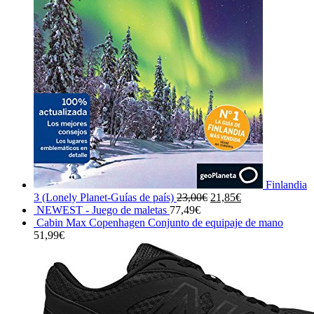
Finlandia
El
El
3 (Lonely Planet-Guías de país)
23,00
€
21,85
€
precio
precio
NEWEST - Juego de maletas
77,49
€
original
actual
Cabin Max Copenhagen Conjunto de equipaje de mano
era:
es:
51,99
€
23,00€.
21,85€.