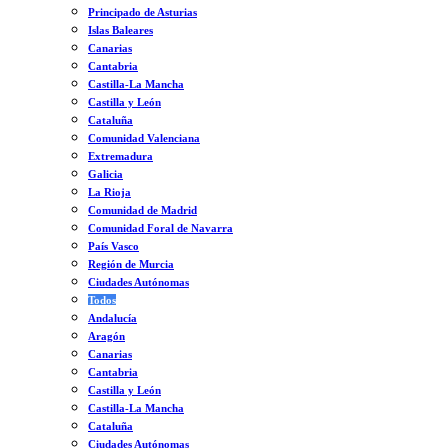
Principado de Asturias
Islas Baleares
Canarias
Cantabria
Castilla-La Mancha
Castilla y León
Cataluña
Comunidad Valenciana
Extremadura
Galicia
La Rioja
Comunidad de Madrid
Comunidad Foral de Navarra
País Vasco
Región de Murcia
Ciudades Autónomas
Todos
Andalucía
Aragón
Canarias
Cantabria
Castilla y León
Castilla-La Mancha
Cataluña
Ciudades Autónomas