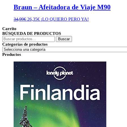
Braun – Afeitadora de Viaje M90
El
El
34,99
€
26,35
€
¡LO QUIERO PERO YA!
precio
precio
Carrito
original
actual
BÚSQUEDA DE PRODUCTOS
era:
es:
Buscar
34,99€.
26,35€.
Buscar
por:
Categorías de productos
Productos