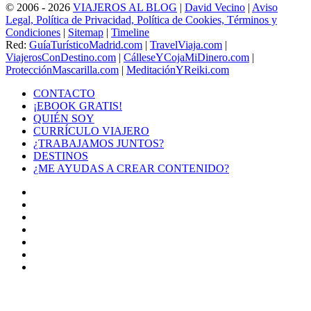
© 2006 - 2026
VIAJEROS AL BLOG
|
David Vecino
|
Aviso
Legal, Política de Privacidad, Política de Cookies, Términos y
Condiciones
|
Sitemap
|
Timeline
Red:
GuíaTurísticoMadrid.com
|
TravelViaja.com
|
ViajerosConDestino.com
|
CálleseYCojaMiDinero.com
|
ProtecciónMascarilla.com
|
MeditaciónYReiki.com
CONTACTO
¡EBOOK GRATIS!
QUIÉN SOY
CURRÍCULO VIAJERO
¿TRABAJAMOS JUNTOS?
DESTINOS
¿ME AYUDAS A CREAR CONTENIDO?
Facebook
X
LinkedIn
YouTube
Instagram
TikTok
Buy
Me
Botón
a
volver
Coffee