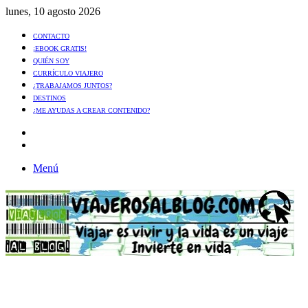
lunes, 10 agosto 2026
CONTACTO
¡EBOOK GRATIS!
QUIÉN SOY
CURRÍCULO VIAJERO
¿TRABAJAMOS JUNTOS?
DESTINOS
¿ME AYUDAS A CREAR CONTENIDO?
Artículo
al
Buscar
azar
Menú