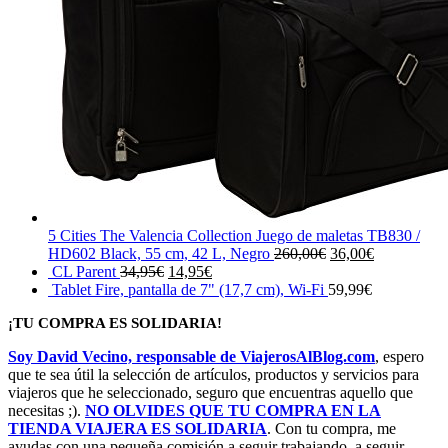
5 Cities The Valencia Collection Juego de maletas TB830 /
El
El
HD602 Black, 55 cm, 42 L, Negro
260,00
€
36,00
€
El
El
precio
precio
CL Parent
34,95
€
14,95
€
precio
precio
original
actual
Tablet Fire, pantalla de 7" (17,7 cm), Wi-Fi
59,99
€
original
actual
era:
es:
¡TU COMPRA ES SOLIDARIA!
era:
es:
260,00€.
36,00€.
34,95€.
14,95€.
Soy David Vecino, responsable de ViajerosAlBlog.com
, espero
que te sea útil la selección de artículos, productos y servicios para
viajeros que he seleccionado, seguro que encuentras aquello que
necesitas ;).
NO OLVIDES QUE TU COMPRA EN LA
TIENDA VIAJERA ES SOLIDARIA
. Con tu compra, me
ayudas con una pequeña comisión a seguir trabajando, a seguir