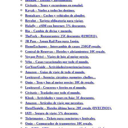
Booking – Hoteles y alojamientos.
Civitatis – Tours y excursiones en español.
Kayak – Vuelos a todos los destinos.
Rentalcars – Coches y vehículos de alquiler.
Revolut – Tarjeta obligatoria para viajar.
Holafly – eSIM con Internet: 5% descuento.
Ria – Cambio de divisa y moneda.
TheFork – Restaurantes: 25€ descuento (81905911).
JR Pass – Japan Rail Pass para Japón.
HomeExchange – Intercambio de casas: 250GP regalo.
Central de Reservas – Hoteles y alojamientos: 10€ regalo.
Voyage Privé – Viajes de lujo al mejor precio.
Vrbo – Casas vacacionales por todo el mundo.
GetYourGuide – Actividades/experiencias/tours.
Amazon – Guías de viaje de todo el mundo.
Logitravel – Agencia: circuitos, paquetes, chollos…
Omio – Tren y bus al mejor precio: 10€ de regalo.
Logitravel – Cruceros y ferries en el mundo.
Civitatis – Traslados por todo el mundo.
Klook – Actividades y tours en Asia: 5€ descuento.
Amazon – Artículos de viaje que necesitas.
HotelTonight – Hoteles última hora: 20€ regalo (DVECINO1).
IATI – Seguro de viaje: 5% descuento.
Ticketmaster – Tickets para conciertos y festivales.
Omio – Comparador de transportes: 10€ regalo.