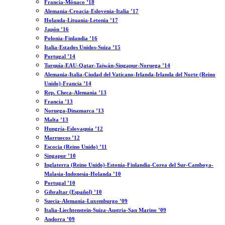
Francia-Mónaco ’18
Alemania-Croacia-Eslovenia-Italia ’17
Holanda-Lituania-Letonia ’17
Japón ’16
Polonia-Finlandia ’16
Italia-Estados Unidos-Suiza ’15
Portugal ’14
Turquía-EAU-Qatar-Taiwán-Singapur-Noruega ’14
Alemania-Italia-Ciudad del Vaticano-Irlanda-Irlanda del Norte (Reino
Unido)-Francia ’14
Rep. Checa-Alemania ’13
Francia ’13
Noruega-Dinamarca ’13
Malta ’13
Hungría-Eslovaquia ’12
Marruecos ’12
Escocia (Reino Unido) ’11
Singapur ’10
Inglaterra (Reino Unido)-Estonia-Finlandia-Corea del Sur-Camboya-
Malasia-Indonesia-Holanda ’10
Portugal ’10
Gibraltar (Español) ’10
Suecia-Alemania-Luxemburgo ’09
Italia-Liechtenstein-Suiza-Austria-San Marino ’09
Andorra ’09