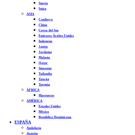
Suecia
Suiza
ASIA
Camboya
China
Corea del Sur
Emiratos Árabes Unidos
Indonesia
Japón
Jordania
Malasia
Qatar
Singapur
Tailandia
Taiwán
Turquía
ÁFRICA
Marruecos
AMÉRICA
Estados Unidos
México
República Dominicana
ESPAÑA
Andalucía
Aragón