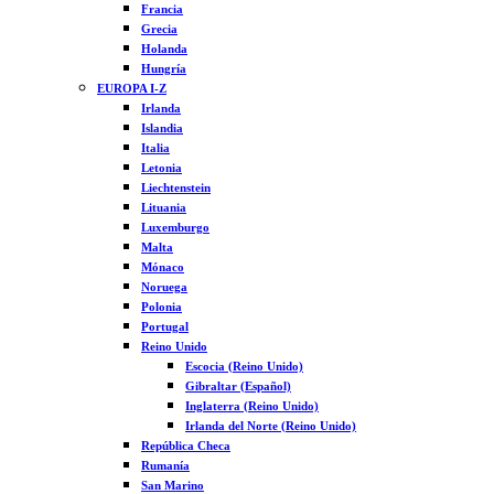
Francia
Grecia
Holanda
Hungría
EUROPA I-Z
Irlanda
Islandia
Italia
Letonia
Liechtenstein
Lituania
Luxemburgo
Malta
Mónaco
Noruega
Polonia
Portugal
Reino Unido
Escocia (Reino Unido)
Gibraltar (Español)
Inglaterra (Reino Unido)
Irlanda del Norte (Reino Unido)
República Checa
Rumanía
San Marino