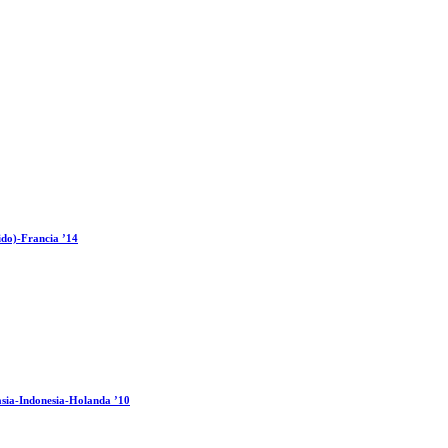
ido)-Francia ’14
sia-Indonesia-Holanda ’10