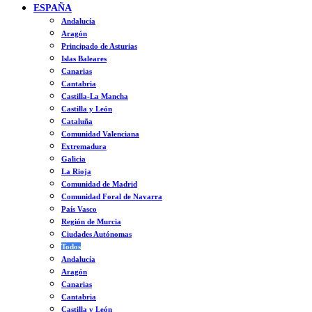
ESPAÑA
Andalucía
Aragón
Principado de Asturias
Islas Baleares
Canarias
Cantabria
Castilla-La Mancha
Castilla y León
Cataluña
Comunidad Valenciana
Extremadura
Galicia
La Rioja
Comunidad de Madrid
Comunidad Foral de Navarra
País Vasco
Región de Murcia
Ciudades Autónomas
Todos
Andalucía
Aragón
Canarias
Cantabria
Castilla y León