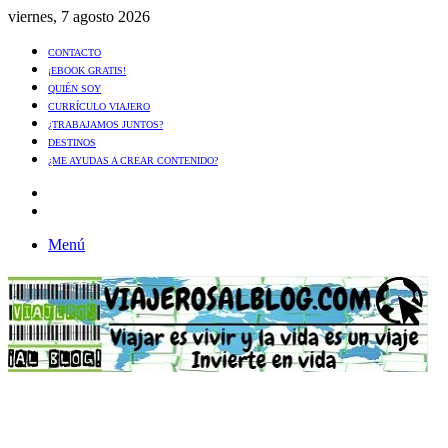
viernes, 7 agosto 2026
CONTACTO
¡EBOOK GRATIS!
QUIÉN SOY
CURRÍCULO VIAJERO
¿TRABAJAMOS JUNTOS?
DESTINOS
¿ME AYUDAS A CREAR CONTENIDO?
Artículo
al
Buscar
azar
Menú