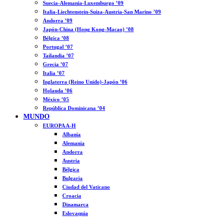
Suecia-Alemania-Luxemburgo ’09
Italia-Liechtenstein-Suiza-Austria-San Marino ’09
Andorra ’09
Japón-China (Hong Kong-Macao) ’08
Bélgica ’08
Portugal ’07
Tailandia ’07
Grecia ’07
Italia ’07
Inglaterra (Reino Unido)-Japón ’06
Holanda ’06
México ’05
República Dominicana ’04
MUNDO
EUROPA A-H
Albania
Alemania
Andorra
Austria
Bélgica
Bulgaria
Ciudad del Vaticano
Croacia
Dinamarca
Eslovaquia