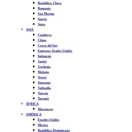
República Checa
Rumanía
San Marino
Suecia
Suiza
ASIA
Camboya
China
Corea del Sur
Emiratos Árabes Unidos
Indonesia
Japón
Jordania
Malasia
Qatar
Singapur
Tailandia
Taiwán
Turquía
ÁFRICA
Marruecos
AMÉRICA
Estados Unidos
México
República Dominicana