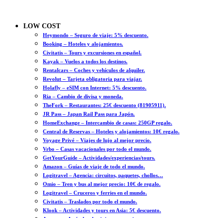
LOW COST
Heymondo – Seguro de viaje: 5% descuento.
Booking – Hoteles y alojamientos.
Civitatis – Tours y excursiones en español.
Kayak – Vuelos a todos los destinos.
Rentalcars – Coches y vehículos de alquiler.
Revolut – Tarjeta obligatoria para viajar.
Holafly – eSIM con Internet: 5% descuento.
Ria – Cambio de divisa y moneda.
TheFork – Restaurantes: 25€ descuento (81905911).
JR Pass – Japan Rail Pass para Japón.
HomeExchange – Intercambio de casas: 250GP regalo.
Central de Reservas – Hoteles y alojamientos: 10€ regalo.
Voyage Privé – Viajes de lujo al mejor precio.
Vrbo – Casas vacacionales por todo el mundo.
GetYourGuide – Actividades/experiencias/tours.
Amazon – Guías de viaje de todo el mundo.
Logitravel – Agencia: circuitos, paquetes, chollos…
Omio – Tren y bus al mejor precio: 10€ de regalo.
Logitravel – Cruceros y ferries en el mundo.
Civitatis – Traslados por todo el mundo.
Klook – Actividades y tours en Asia: 5€ descuento.