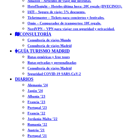
Amazon – Artículos de viaje que necesitas.
HotelTonight – Hoteles última hora: 20€ regalo (DVECINO1).
IATI – Seguro de viaje: 5% descuento.
Ticketmaster – Tickets para conciertos y festivales.
Omio – Comparador de transportes: 10€ regalo.
NordVPN – VPN para viajar con seguridad y privacidad.
CONSULTORÍA
Consultoría de viajes Mundo
Consultoría de viajes Madrid
GUÍA TURISMO MADRID
Rutas genéricas y free tours
Rutas privadas y personalizadas
Consultoría de viajes Madrid
Seguridad COVID-19 SARS-CoV-2
DIARIOS
Alemania ’24
Japón ’24
Albania ’23
Francia ’23
Portugal ’23
Francia ’22
Jordania-Malta ’22
Rumanía ’22
Austria ’21
Portugal ’21