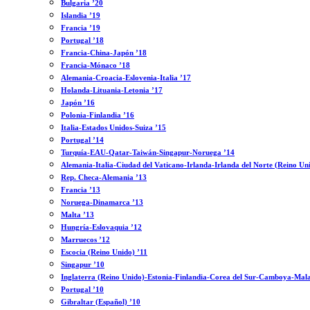
Bulgaria ’20
Islandia ’19
Francia ’19
Portugal ’18
Francia-China-Japón ’18
Francia-Mónaco ’18
Alemania-Croacia-Eslovenia-Italia ’17
Holanda-Lituania-Letonia ’17
Japón ’16
Polonia-Finlandia ’16
Italia-Estados Unidos-Suiza ’15
Portugal ’14
Turquía-EAU-Qatar-Taiwán-Singapur-Noruega ’14
Alemania-Italia-Ciudad del Vaticano-Irlanda-Irlanda del Norte (Reino Un
Rep. Checa-Alemania ’13
Francia ’13
Noruega-Dinamarca ’13
Malta ’13
Hungría-Eslovaquia ’12
Marruecos ’12
Escocia (Reino Unido) ’11
Singapur ’10
Inglaterra (Reino Unido)-Estonia-Finlandia-Corea del Sur-Camboya-Mala
Portugal ’10
Gibraltar (Español) ’10