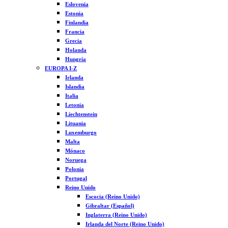
Eslovenia
Estonia
Finlandia
Francia
Grecia
Holanda
Hungría
EUROPA I-Z
Irlanda
Islandia
Italia
Letonia
Liechtenstein
Lituania
Luxemburgo
Malta
Mónaco
Noruega
Polonia
Portugal
Reino Unido
Escocia (Reino Unido)
Gibraltar (Español)
Inglaterra (Reino Unido)
Irlanda del Norte (Reino Unido)