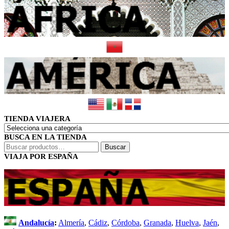
TIENDA VIAJERA
BUSCA EN LA TIENDA
Buscar
Buscar
por:
VIAJA POR ESPAÑA
Andalucía
:
Almería
,
Cádiz
,
Córdoba
,
Granada
,
Huelva
,
Jaén
,