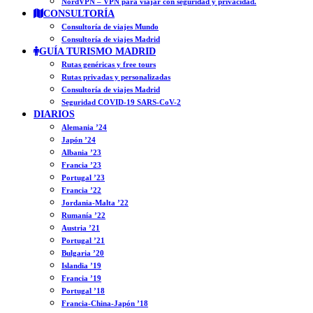
NordVPN – VPN para viajar con seguridad y privacidad.
CONSULTORÍA
Consultoría de viajes Mundo
Consultoría de viajes Madrid
GUÍA TURISMO MADRID
Rutas genéricas y free tours
Rutas privadas y personalizadas
Consultoría de viajes Madrid
Seguridad COVID-19 SARS-CoV-2
DIARIOS
Alemania ’24
Japón ’24
Albania ’23
Francia ’23
Portugal ’23
Francia ’22
Jordania-Malta ’22
Rumanía ’22
Austria ’21
Portugal ’21
Bulgaria ’20
Islandia ’19
Francia ’19
Portugal ’18
Francia-China-Japón ’18