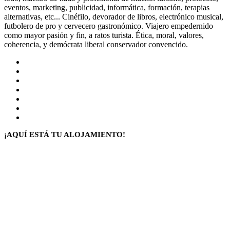
eventos, marketing, publicidad, informática, formación, terapias
alternativas, etc... Cinéfilo, devorador de libros, electrónico musical,
futbolero de pro y cervecero gastronómico. Viajero empedernido
como mayor pasión y fin, a ratos turista. Ética, moral, valores,
coherencia, y demócrata liberal conservador convencido.
Sitio
web
Facebook
X
LinkedIn
Flickr
YouTube
Instagram
¡AQUÍ ESTÁ TU ALOJAMIENTO!