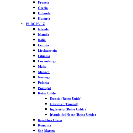
Francia
Grecia
Holanda
Hungría
EUROPA I-Z
Irlanda
Islandia
Italia
Letonia
Liechtenstein
Lituania
Luxemburgo
Malta
Mónaco
Noruega
Polonia
Portugal
Reino Unido
Escocia (Reino Unido)
Gibraltar (Español)
Inglaterra (Reino Unido)
Irlanda del Norte (Reino Unido)
República Checa
Rumanía
San Marino