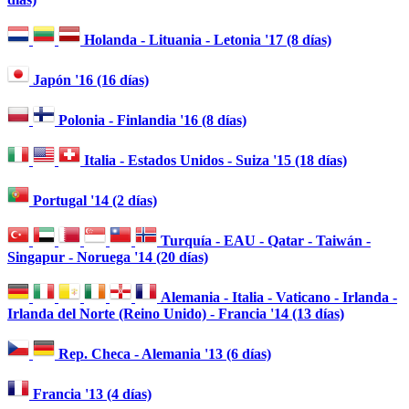
Holanda - Lituania - Letonia '17 (8 días)
Japón '16 (16 días)
Polonia - Finlandia '16 (8 días)
Italia - Estados Unidos - Suiza '15 (18 días)
Portugal '14 (2 días)
Turquía - EAU - Qatar - Taiwán -
Singapur - Noruega '14 (20 días)
Alemania - Italia - Vaticano - Irlanda -
Irlanda del Norte (Reino Unido) - Francia '14 (13 días)
Rep. Checa - Alemania '13 (6 días)
Francia '13 (4 días)