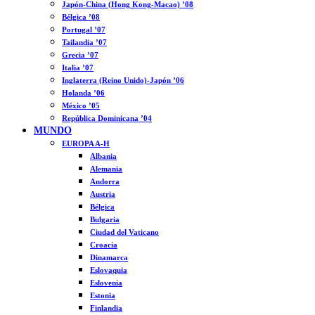
Japón-China (Hong Kong-Macao) ’08
Bélgica ’08
Portugal ’07
Tailandia ’07
Grecia ’07
Italia ’07
Inglaterra (Reino Unido)-Japón ’06
Holanda ’06
México ’05
República Dominicana ’04
MUNDO
EUROPA A-H
Albania
Alemania
Andorra
Austria
Bélgica
Bulgaria
Ciudad del Vaticano
Croacia
Dinamarca
Eslovaquia
Eslovenia
Estonia
Finlandia