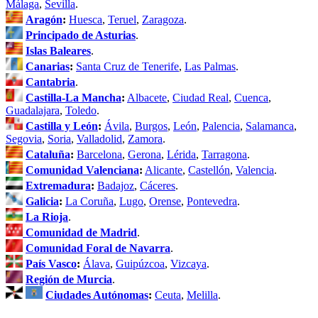
Málaga
,
Sevilla
.
Aragón
:
Huesca
,
Teruel
,
Zaragoza
.
Principado de Asturias
.
Islas Baleares
.
Canarias
:
Santa Cruz de Tenerife
,
Las Palmas
.
Cantabria
.
Castilla-La Mancha
:
Albacete
,
Ciudad Real
,
Cuenca
,
Guadalajara
,
Toledo
.
Castilla y León
:
Ávila
,
Burgos
,
León
,
Palencia
,
Salamanca
,
Segovia
,
Soria
,
Valladolid
,
Zamora
.
Cataluña
:
Barcelona
,
Gerona
,
Lérida
,
Tarragona
.
Comunidad Valenciana
:
Alicante
,
Castellón
,
Valencia
.
Extremadura
:
Badajoz
,
Cáceres
.
Galicia
:
La Coruña
,
Lugo
,
Orense
,
Pontevedra
.
La Rioja
.
Comunidad de Madrid
.
Comunidad Foral de Navarra
.
País Vasco
:
Álava
,
Guipúzcoa
,
Vizcaya
.
Región de Murcia
.
Ciudades Autónomas
:
Ceuta
,
Melilla
.