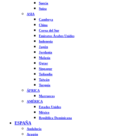
Suecia
Suiza
ASIA
Camboya
China
Corea del Sur
Emiratos Árabes Unidos
Indonesia
Japón
Jordania
Malasia
Qatar
Singapur
Tailandia
Taiwán
Turquía
ÁFRICA
Marruecos
AMÉRICA
Estados Unidos
México
República Dominicana
ESPAÑA
Andalucía
Aragón