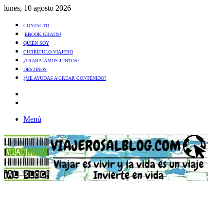
lunes, 10 agosto 2026
CONTACTO
¡EBOOK GRATIS!
QUIÉN SOY
CURRÍCULO VIAJERO
¿TRABAJAMOS JUNTOS?
DESTINOS
¿ME AYUDAS A CREAR CONTENIDO?
Artículo
al
Buscar
azar
Menú