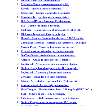
Booking – Hoteles y alojamientos.
Civitatis – Tours y excursiones en español.
Kayak – Vuelos a todos los destinos.
Rentalcars – Coches y vehículos de alquiler.
Revolut – Tarjeta obligatoria para viajar.
Holafly – eSIM con Internet: 5% descuento.
Ria – Cambio de divisa y moneda.
TheFork – Restaurantes: 25€ descuento (81905911).
JR Pass – Japan Rail Pass para Japón.
HomeExchange – Intercambio de casas: 250GP regalo.
Central de Reservas – Hoteles y alojamientos: 10€ regalo.
Voyage Privé – Viajes de lujo al mejor precio.
Vrbo – Casas vacacionales por todo el mundo.
GetYourGuide – Actividades/experiencias/tours.
Amazon – Guías de viaje de todo el mundo.
Logitravel – Agencia: circuitos, paquetes, chollos…
Omio – Tren y bus al mejor precio: 10€ de regalo.
Logitravel – Cruceros y ferries en el mundo.
Civitatis – Traslados por todo el mundo.
Klook – Actividades y tours en Asia: 5€ descuento.
Amazon – Artículos de viaje que necesitas.
HotelTonight – Hoteles última hora: 20€ regalo (DVECINO1).
IATI – Seguro de viaje: 5% descuento.
Ticketmaster – Tickets para conciertos y festivales.
Omio – Comparador de transportes: 10€ regalo.