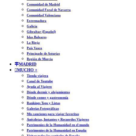
Comunidad de Madrid
Comunidad Foral de Navarra
Comunidad Valenciana
Extremadura
Galicia
Gibraltar (Español)
Islas Baleares
La Rioja
País Vasco
Principado de Asturias
Región de Murcia
MADRID
MUCHO +
Tienda viajera
Canal de Youtube
Ayuda al Viajero
Dónde dormir y alojamientos
Dónde comer y gastronomía
Rankings Tops y Listas
Galerías Fotográficas
Mis canciones para viajar favoritas
Anécdotas, Instantes y Recuerdos Viajeros
Patrimonios de la Humanidad en el mundo
Patrimonios de la Humanidad en España
Visitar todas las capitales de España