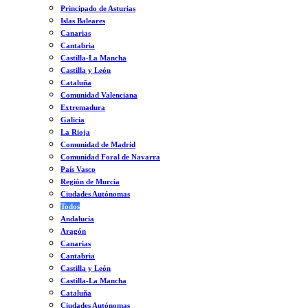
Principado de Asturias
Islas Baleares
Canarias
Cantabria
Castilla-La Mancha
Castilla y León
Cataluña
Comunidad Valenciana
Extremadura
Galicia
La Rioja
Comunidad de Madrid
Comunidad Foral de Navarra
País Vasco
Región de Murcia
Ciudades Autónomas
Todos
Andalucía
Aragón
Canarias
Cantabria
Castilla y León
Castilla-La Mancha
Cataluña
Ciudades Autónomas