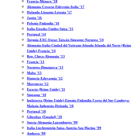
Francia-Mónaco ’18
Alemania-Croacia-Eslovenia-Italia ’17
Holanda-Lituania-Letonia ’17
Japón ’16
Polonia-Finlandia ’16
Italia-Estados Unidos-Suiza ’15
Portugal ’14
Turquía-EAU-Qatar-Taiwán-Singapur-Noruega ’14
Alemania-Italia-Ciudad del Vaticano-Irlanda-Irlanda del Norte (Reino
Unido)-Francia ’14
Rep. Checa-Alemania ’13
Francia ’13
Noruega-Dinamarca ’13
Malta ’13
Hungría-Eslovaquia ’12
Marruecos ’12
Escocia (Reino Unido) ’11
Singapur ’10
Inglaterra (Reino Unido)-Estonia-Finlandia-Corea del Sur-Camboya-
Malasia-Indonesia-Holanda ’10
Portugal ’10
Gibraltar (Español) ’10
Suecia-Alemania-Luxemburgo ’09
Italia-Liechtenstein-Suiza-Austria-San Marino ’09
Andorra ’09