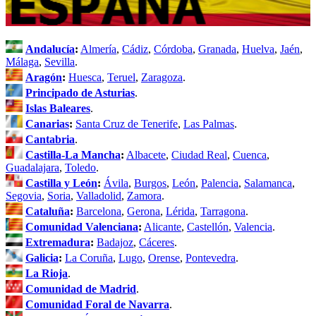
Andalucía
:
Almería
,
Cádiz
,
Córdoba
,
Granada
,
Huelva
,
Jaén
,
Málaga
,
Sevilla
.
Aragón
:
Huesca
,
Teruel
,
Zaragoza
.
Principado de Asturias
.
Islas Baleares
.
Canarias
:
Santa Cruz de Tenerife
,
Las Palmas
.
Cantabria
.
Castilla-La Mancha
:
Albacete
,
Ciudad Real
,
Cuenca
,
Guadalajara
,
Toledo
.
Castilla y León
:
Ávila
,
Burgos
,
León
,
Palencia
,
Salamanca
,
Segovia
,
Soria
,
Valladolid
,
Zamora
.
Cataluña
:
Barcelona
,
Gerona
,
Lérida
,
Tarragona
.
Comunidad Valenciana
:
Alicante
,
Castellón
,
Valencia
.
Extremadura
:
Badajoz
,
Cáceres
.
Galicia
:
La Coruña
,
Lugo
,
Orense
,
Pontevedra
.
La Rioja
.
Comunidad de Madrid
.
Comunidad Foral de Navarra
.