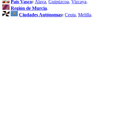
País Vasco
:
Álava
,
Guipúzcoa
,
Vizcaya
.
Región de Murcia
.
Ciudades Autónomas
:
Ceuta
,
Melilla
.