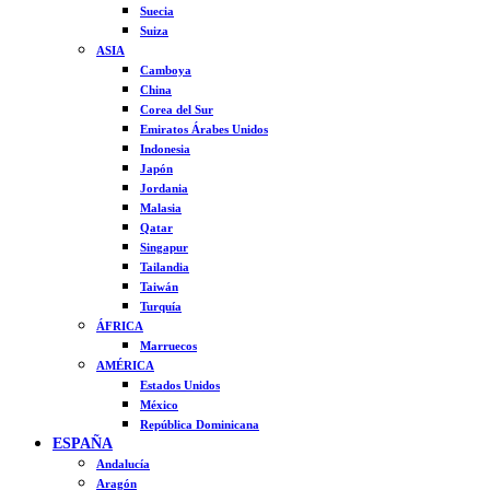
Suecia
Suiza
ASIA
Camboya
China
Corea del Sur
Emiratos Árabes Unidos
Indonesia
Japón
Jordania
Malasia
Qatar
Singapur
Tailandia
Taiwán
Turquía
ÁFRICA
Marruecos
AMÉRICA
Estados Unidos
México
República Dominicana
ESPAÑA
Andalucía
Aragón