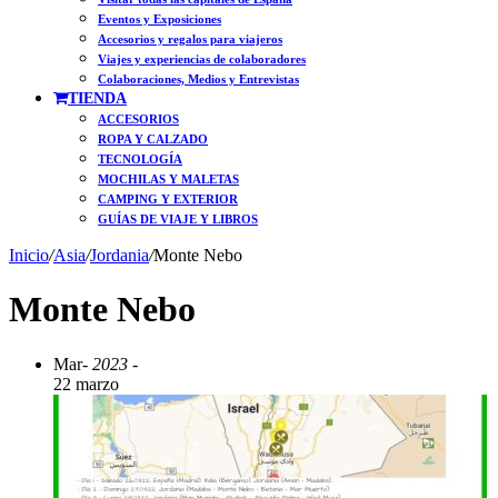
Eventos y Exposiciones
Accesorios y regalos para viajeros
Viajes y experiencias de colaboradores
Colaboraciones, Medios y Entrevistas
TIENDA
ACCESORIOS
ROPA Y CALZADO
TECNOLOGÍA
MOCHILAS Y MALETAS
CAMPING Y EXTERIOR
GUÍAS DE VIAJE Y LIBROS
Inicio
/
Asia
/
Jordania
/
Monte Nebo
Monte Nebo
Mar
- 2023 -
22 marzo