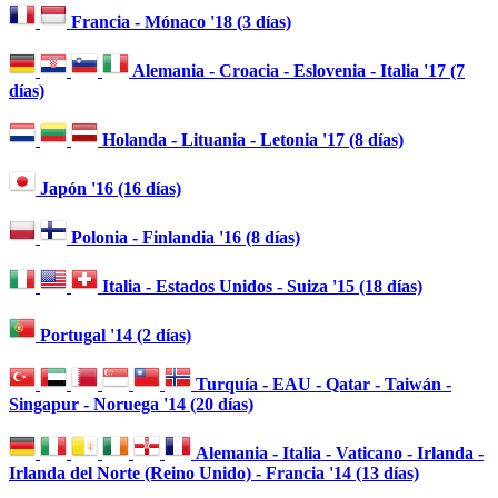
Francia - Mónaco '18 (3 días)
Alemania - Croacia - Eslovenia - Italia '17 (7
días)
Holanda - Lituania - Letonia '17 (8 días)
Japón '16 (16 días)
Polonia - Finlandia '16 (8 días)
Italia - Estados Unidos - Suiza '15 (18 días)
Portugal '14 (2 días)
Turquía - EAU - Qatar - Taiwán -
Singapur - Noruega '14 (20 días)
Alemania - Italia - Vaticano - Irlanda -
Irlanda del Norte (Reino Unido) - Francia '14 (13 días)