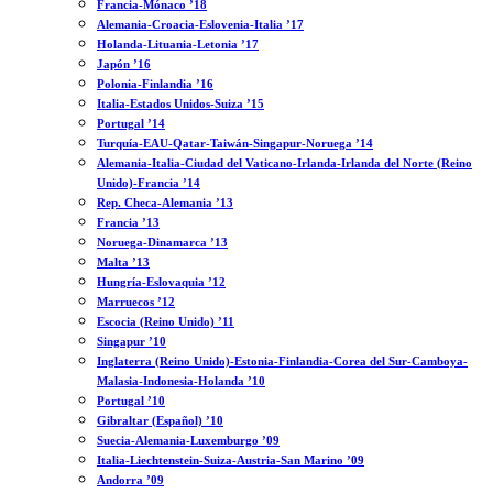
Francia-Mónaco ’18
Alemania-Croacia-Eslovenia-Italia ’17
Holanda-Lituania-Letonia ’17
Japón ’16
Polonia-Finlandia ’16
Italia-Estados Unidos-Suiza ’15
Portugal ’14
Turquía-EAU-Qatar-Taiwán-Singapur-Noruega ’14
Alemania-Italia-Ciudad del Vaticano-Irlanda-Irlanda del Norte (Reino
Unido)-Francia ’14
Rep. Checa-Alemania ’13
Francia ’13
Noruega-Dinamarca ’13
Malta ’13
Hungría-Eslovaquia ’12
Marruecos ’12
Escocia (Reino Unido) ’11
Singapur ’10
Inglaterra (Reino Unido)-Estonia-Finlandia-Corea del Sur-Camboya-
Malasia-Indonesia-Holanda ’10
Portugal ’10
Gibraltar (Español) ’10
Suecia-Alemania-Luxemburgo ’09
Italia-Liechtenstein-Suiza-Austria-San Marino ’09
Andorra ’09