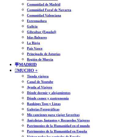
Comunidad de Madrid
Comunidad Foral de Navarra
Comunidad Valenciana
Extremadura
Galicia
Gibraltar (Español)
Islas Baleares
La Rioja
País Vasco
Principado de Asturias
Región de Murcia
MADRID
MUCHO +
Tienda viajera
Canal de Youtube
Ayuda al Viajero
Dónde dormir y alojamientos
Dónde comer y gastronomía
Rankings Tops y Listas
Galerías Fotográficas
Mis canciones para viajar favoritas
Anécdotas, Instantes y Recuerdos Viajeros
Patrimonios de la Humanidad en el mundo
Patrimonios de la Humanidad en España
Visitar todas las capitales de España