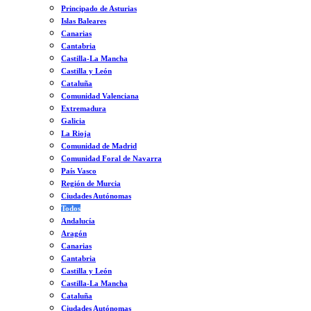
Principado de Asturias
Islas Baleares
Canarias
Cantabria
Castilla-La Mancha
Castilla y León
Cataluña
Comunidad Valenciana
Extremadura
Galicia
La Rioja
Comunidad de Madrid
Comunidad Foral de Navarra
País Vasco
Región de Murcia
Ciudades Autónomas
Todos
Andalucía
Aragón
Canarias
Cantabria
Castilla y León
Castilla-La Mancha
Cataluña
Ciudades Autónomas