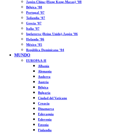
Japón-China (Hong Kong-Macao) ’08
Bélgica ’08
Portugal ’07
Tailandia ’07
Grecia ’07
Italia ’07
Inglaterra (Reino Unido)-Japón ’06
Holanda ’06
México ’05
República Dominicana ’04
MUNDO
EUROPA A-H
Albania
Alemania
Andorra
Austria
Bélgica
Bulgaria
Ciudad del Vaticano
Croacia
Dinamarca
Eslovaquia
Eslovenia
Estonia
Finlandia