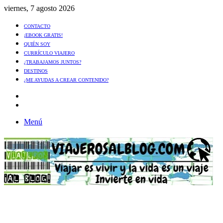
viernes, 7 agosto 2026
CONTACTO
¡EBOOK GRATIS!
QUIÉN SOY
CURRÍCULO VIAJERO
¿TRABAJAMOS JUNTOS?
DESTINOS
¿ME AYUDAS A CREAR CONTENIDO?
Artículo
al
Buscar
azar
Menú