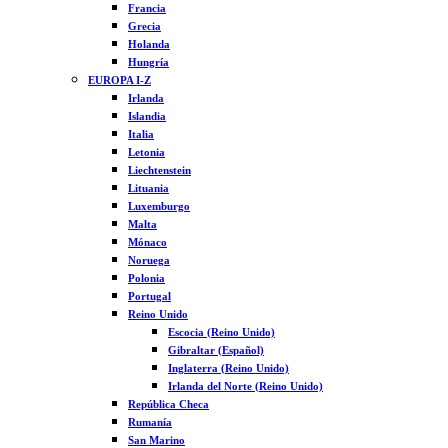
Francia
Grecia
Holanda
Hungría
EUROPA I-Z
Irlanda
Islandia
Italia
Letonia
Liechtenstein
Lituania
Luxemburgo
Malta
Mónaco
Noruega
Polonia
Portugal
Reino Unido
Escocia (Reino Unido)
Gibraltar (Español)
Inglaterra (Reino Unido)
Irlanda del Norte (Reino Unido)
República Checa
Rumanía
San Marino