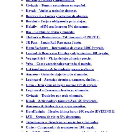
Booking – Hoteles y alojamientos.
Civitatis – Tours y excursiones en español.
Kayak – Vuelos a todos los destinos.
Rentalcars – Coches y vehículos de alquiler.
Revolut – Tarjeta obligatoria para viajar.
Holafly – eSIM con Internet: 5% descuento.
Ria – Cambio de divisa y moneda.
TheFork – Restaurantes: 25€ descuento (81905911).
JR Pass – Japan Rail Pass para Japón.
HomeExchange – Intercambio de casas: 250GP regalo.
Central de Reservas – Hoteles y alojamientos: 10€ regalo.
Voyage Privé – Viajes de lujo al mejor precio.
Vrbo – Casas vacacionales por todo el mundo.
GetYourGuide – Actividades/experiencias/tours.
Amazon – Guías de viaje de todo el mundo.
Logitravel – Agencia: circuitos, paquetes, chollos…
Omio – Tren y bus al mejor precio: 10€ de regalo.
Logitravel – Cruceros y ferries en el mundo.
Civitatis – Traslados por todo el mundo.
Klook – Actividades y tours en Asia: 5€ descuento.
Amazon – Artículos de viaje que necesitas.
HotelTonight – Hoteles última hora: 20€ regalo (DVECINO1).
IATI – Seguro de viaje: 5% descuento.
Ticketmaster – Tickets para conciertos y festivales.
Omio – Comparador de transportes: 10€ regalo.