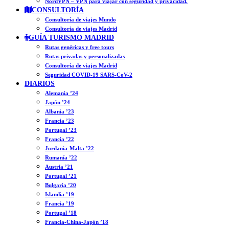
NordVPN – VPN para viajar con seguridad y privacidad.
CONSULTORÍA
Consultoría de viajes Mundo
Consultoría de viajes Madrid
GUÍA TURISMO MADRID
Rutas genéricas y free tours
Rutas privadas y personalizadas
Consultoría de viajes Madrid
Seguridad COVID-19 SARS-CoV-2
DIARIOS
Alemania ’24
Japón ’24
Albania ’23
Francia ’23
Portugal ’23
Francia ’22
Jordania-Malta ’22
Rumanía ’22
Austria ’21
Portugal ’21
Bulgaria ’20
Islandia ’19
Francia ’19
Portugal ’18
Francia-China-Japón ’18