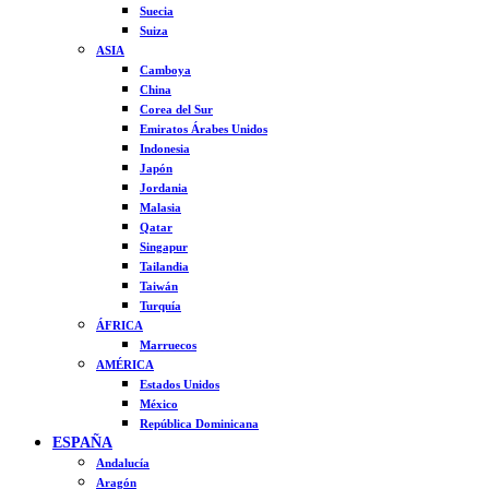
Suecia
Suiza
ASIA
Camboya
China
Corea del Sur
Emiratos Árabes Unidos
Indonesia
Japón
Jordania
Malasia
Qatar
Singapur
Tailandia
Taiwán
Turquía
ÁFRICA
Marruecos
AMÉRICA
Estados Unidos
México
República Dominicana
ESPAÑA
Andalucía
Aragón