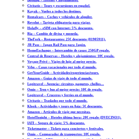
Booking – Hoteles y alojamientos.
Civitatis – Tours y excursiones en español.
Kayak – Vuelos a todos los destinos.
Rentalcars – Coches y vehículos de alquiler.
Revolut – Tarjeta obligatoria para viajar.
Holafly – eSIM con Internet: 5% descuento.
Ria – Cambio de divisa y moneda.
TheFork – Restaurantes: 25€ descuento (81905911).
JR Pass – Japan Rail Pass para Japón.
HomeExchange – Intercambio de casas: 250GP regalo.
Central de Reservas – Hoteles y alojamientos: 10€ regalo.
Voyage Privé – Viajes de lujo al mejor precio.
Vrbo – Casas vacacionales por todo el mundo.
GetYourGuide – Actividades/experiencias/tours.
Amazon – Guías de viaje de todo el mundo.
Logitravel – Agencia: circuitos, paquetes, chollos…
Omio – Tren y bus al mejor precio: 10€ de regalo.
Logitravel – Cruceros y ferries en el mundo.
Civitatis – Traslados por todo el mundo.
Klook – Actividades y tours en Asia: 5€ descuento.
Amazon – Artículos de viaje que necesitas.
HotelTonight – Hoteles última hora: 20€ regalo (DVECINO1).
IATI – Seguro de viaje: 5% descuento.
Ticketmaster – Tickets para conciertos y festivales.
Omio – Comparador de transportes: 10€ regalo.