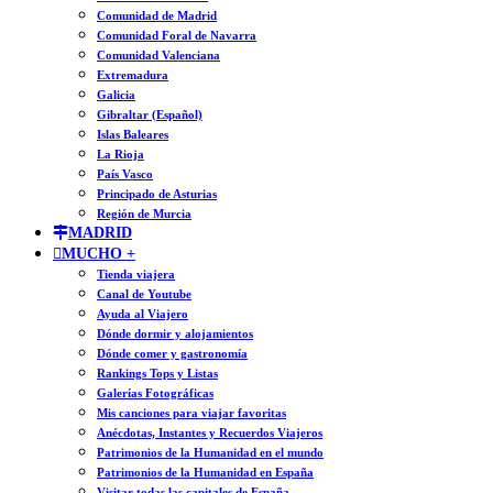
Comunidad de Madrid
Comunidad Foral de Navarra
Comunidad Valenciana
Extremadura
Galicia
Gibraltar (Español)
Islas Baleares
La Rioja
País Vasco
Principado de Asturias
Región de Murcia
MADRID
MUCHO +
Tienda viajera
Canal de Youtube
Ayuda al Viajero
Dónde dormir y alojamientos
Dónde comer y gastronomía
Rankings Tops y Listas
Galerías Fotográficas
Mis canciones para viajar favoritas
Anécdotas, Instantes y Recuerdos Viajeros
Patrimonios de la Humanidad en el mundo
Patrimonios de la Humanidad en España
Visitar todas las capitales de España