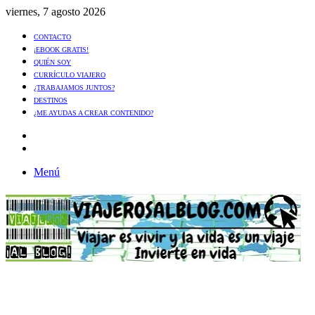
viernes, 7 agosto 2026
CONTACTO
¡EBOOK GRATIS!
QUIÉN SOY
CURRÍCULO VIAJERO
¿TRABAJAMOS JUNTOS?
DESTINOS
¿ME AYUDAS A CREAR CONTENIDO?
Artículo
al
Buscar
azar
Menú