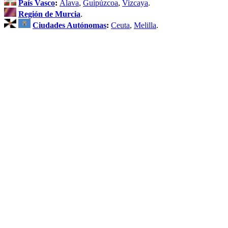
País Vasco
:
Álava
,
Guipúzcoa
,
Vizcaya
.
Región de Murcia
.
Ciudades Autónomas
:
Ceuta
,
Melilla
.