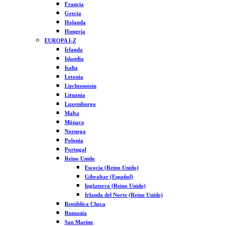
Francia
Grecia
Holanda
Hungría
EUROPA I-Z
Irlanda
Islandia
Italia
Letonia
Liechtenstein
Lituania
Luxemburgo
Malta
Mónaco
Noruega
Polonia
Portugal
Reino Unido
Escocia (Reino Unido)
Gibraltar (Español)
Inglaterra (Reino Unido)
Irlanda del Norte (Reino Unido)
República Checa
Rumanía
San Marino