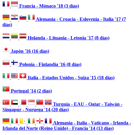
Francia - Mónaco '18 (3 días)
Alemania - Croacia - Eslovenia - Italia '17 (7
días)
Holanda - Lituania - Letonia '17 (8 días)
Japón '16 (16 días)
Polonia - Finlandia '16 (8 días)
Italia - Estados Unidos - Suiza '15 (18 días)
Portugal '14 (2 días)
Turquía - EAU - Qatar - Taiwán -
Singapur - Noruega '14 (20 días)
Alemania - Italia - Vaticano - Irlanda -
Irlanda del Norte (Reino Unido) - Francia '14 (13 días)