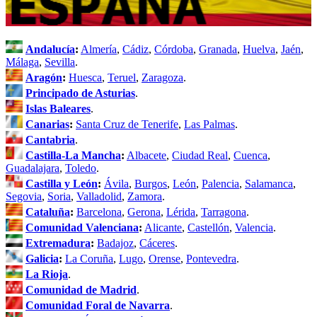
Andalucía
:
Almería
,
Cádiz
,
Córdoba
,
Granada
,
Huelva
,
Jaén
,
Málaga
,
Sevilla
.
Aragón
:
Huesca
,
Teruel
,
Zaragoza
.
Principado de Asturias
.
Islas Baleares
.
Canarias
:
Santa Cruz de Tenerife
,
Las Palmas
.
Cantabria
.
Castilla-La Mancha
:
Albacete
,
Ciudad Real
,
Cuenca
,
Guadalajara
,
Toledo
.
Castilla y León
:
Ávila
,
Burgos
,
León
,
Palencia
,
Salamanca
,
Segovia
,
Soria
,
Valladolid
,
Zamora
.
Cataluña
:
Barcelona
,
Gerona
,
Lérida
,
Tarragona
.
Comunidad Valenciana
:
Alicante
,
Castellón
,
Valencia
.
Extremadura
:
Badajoz
,
Cáceres
.
Galicia
:
La Coruña
,
Lugo
,
Orense
,
Pontevedra
.
La Rioja
.
Comunidad de Madrid
.
Comunidad Foral de Navarra
.