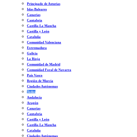
Principado de Asturias
Islas Baleares
Canarias
Cantabria
Castilla-La Mancha
Castilla y León
Cataluña
Comunidad Valenciana
Extremadura
Galicia
La Rioja
Comunidad de Madrid
Comunidad Foral de Navarra
País Vasco
Región de Murcia
Ciudades Autónomas
Todos
Andalucía
Aragón
Canarias
Cantabria
Castilla y León
Castilla-La Mancha
Cataluña
Ciudades Autónomas