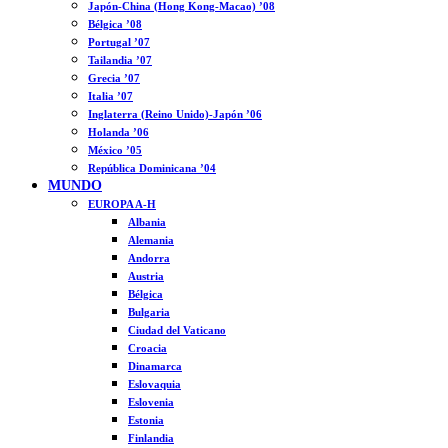
Japón-China (Hong Kong-Macao) ’08
Bélgica ’08
Portugal ’07
Tailandia ’07
Grecia ’07
Italia ’07
Inglaterra (Reino Unido)-Japón ’06
Holanda ’06
México ’05
República Dominicana ’04
MUNDO
EUROPA A-H
Albania
Alemania
Andorra
Austria
Bélgica
Bulgaria
Ciudad del Vaticano
Croacia
Dinamarca
Eslovaquia
Eslovenia
Estonia
Finlandia