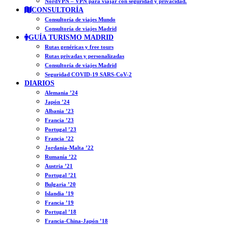
NordVPN – VPN para viajar con seguridad y privacidad.
CONSULTORÍA
Consultoría de viajes Mundo
Consultoría de viajes Madrid
GUÍA TURISMO MADRID
Rutas genéricas y free tours
Rutas privadas y personalizadas
Consultoría de viajes Madrid
Seguridad COVID-19 SARS-CoV-2
DIARIOS
Alemania ’24
Japón ’24
Albania ’23
Francia ’23
Portugal ’23
Francia ’22
Jordania-Malta ’22
Rumanía ’22
Austria ’21
Portugal ’21
Bulgaria ’20
Islandia ’19
Francia ’19
Portugal ’18
Francia-China-Japón ’18