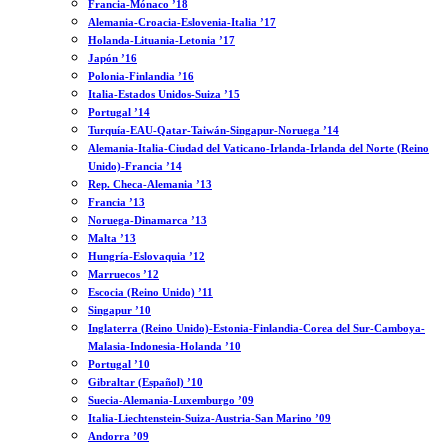
Francia-Mónaco ’18
Alemania-Croacia-Eslovenia-Italia ’17
Holanda-Lituania-Letonia ’17
Japón ’16
Polonia-Finlandia ’16
Italia-Estados Unidos-Suiza ’15
Portugal ’14
Turquía-EAU-Qatar-Taiwán-Singapur-Noruega ’14
Alemania-Italia-Ciudad del Vaticano-Irlanda-Irlanda del Norte (Reino
Unido)-Francia ’14
Rep. Checa-Alemania ’13
Francia ’13
Noruega-Dinamarca ’13
Malta ’13
Hungría-Eslovaquia ’12
Marruecos ’12
Escocia (Reino Unido) ’11
Singapur ’10
Inglaterra (Reino Unido)-Estonia-Finlandia-Corea del Sur-Camboya-
Malasia-Indonesia-Holanda ’10
Portugal ’10
Gibraltar (Español) ’10
Suecia-Alemania-Luxemburgo ’09
Italia-Liechtenstein-Suiza-Austria-San Marino ’09
Andorra ’09