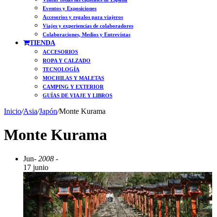
Eventos y Exposiciones
Accesorios y regalos para viajeros
Viajes y experiencias de colaboradores
Colaboraciones, Medios y Entrevistas
TIENDA
ACCESORIOS
ROPA Y CALZADO
TECNOLOGÍA
MOCHILAS Y MALETAS
CAMPING Y EXTERIOR
GUÍAS DE VIAJE Y LIBROS
Inicio
/
Asia
/
Japón
/
Monte Kurama
Monte Kurama
Jun
- 2008 -
17 junio