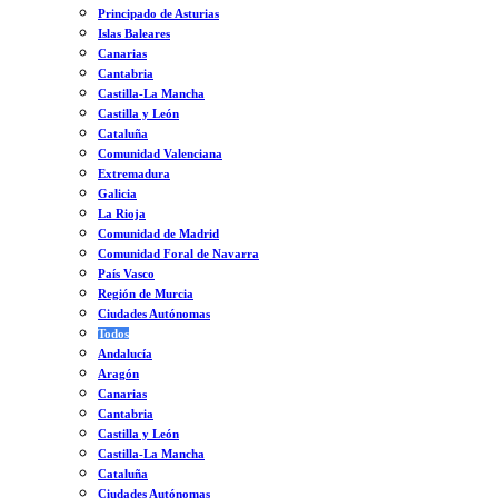
Principado de Asturias
Islas Baleares
Canarias
Cantabria
Castilla-La Mancha
Castilla y León
Cataluña
Comunidad Valenciana
Extremadura
Galicia
La Rioja
Comunidad de Madrid
Comunidad Foral de Navarra
País Vasco
Región de Murcia
Ciudades Autónomas
Todos
Andalucía
Aragón
Canarias
Cantabria
Castilla y León
Castilla-La Mancha
Cataluña
Ciudades Autónomas