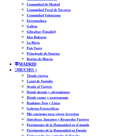
Comunidad de Madrid
Comunidad Foral de Navarra
Comunidad Valenciana
Extremadura
Galicia
Gibraltar (Español)
Islas Baleares
La Rioja
País Vasco
Principado de Asturias
Región de Murcia
MADRID
MUCHO +
Tienda viajera
Canal de Youtube
Ayuda al Viajero
Dónde dormir y alojamientos
Dónde comer y gastronomía
Rankings Tops y Listas
Galerías Fotográficas
Mis canciones para viajar favoritas
Anécdotas, Instantes y Recuerdos Viajeros
Patrimonios de la Humanidad en el mundo
Patrimonios de la Humanidad en España
Visitar todas las capitales de España