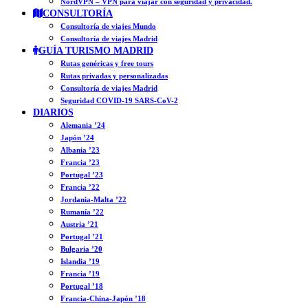
NordVPN – VPN para viajar con seguridad y privacidad.
CONSULTORÍA
Consultoría de viajes Mundo
Consultoría de viajes Madrid
GUÍA TURISMO MADRID
Rutas genéricas y free tours
Rutas privadas y personalizadas
Consultoría de viajes Madrid
Seguridad COVID-19 SARS-CoV-2
DIARIOS
Alemania ’24
Japón ’24
Albania ’23
Francia ’23
Portugal ’23
Francia ’22
Jordania-Malta ’22
Rumanía ’22
Austria ’21
Portugal ’21
Bulgaria ’20
Islandia ’19
Francia ’19
Portugal ’18
Francia-China-Japón ’18