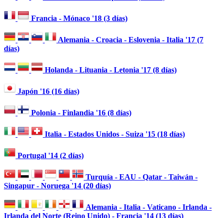
Francia - Mónaco '18 (3 días)
Alemania - Croacia - Eslovenia - Italia '17 (7
días)
Holanda - Lituania - Letonia '17 (8 días)
Japón '16 (16 días)
Polonia - Finlandia '16 (8 días)
Italia - Estados Unidos - Suiza '15 (18 días)
Portugal '14 (2 días)
Turquía - EAU - Qatar - Taiwán -
Singapur - Noruega '14 (20 días)
Alemania - Italia - Vaticano - Irlanda -
Irlanda del Norte (Reino Unido) - Francia '14 (13 días)