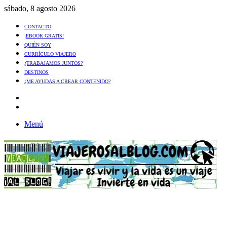
sábado, 8 agosto 2026
CONTACTO
¡EBOOK GRATIS!
QUIÉN SOY
CURRÍCULO VIAJERO
¿TRABAJAMOS JUNTOS?
DESTINOS
¿ME AYUDAS A CREAR CONTENIDO?
Artículo
al
Buscar
azar
Menú