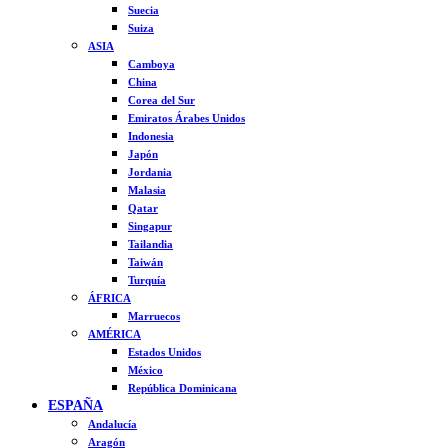
Suecia
Suiza
ASIA
Camboya
China
Corea del Sur
Emiratos Árabes Unidos
Indonesia
Japón
Jordania
Malasia
Qatar
Singapur
Tailandia
Taiwán
Turquía
ÁFRICA
Marruecos
AMÉRICA
Estados Unidos
México
República Dominicana
ESPAÑA
Andalucía
Aragón