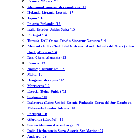
Francia-Mónaco ’18
Alemania-Croacia-Eslovenia-Italia ’17
Holanda-Lituania-Letonia ’17
Japón ’16
Polonia-Finlandia ’16
Italia-Estados Unidos-Suiza ’15
Portugal ’14
Turquía-EAU-Qatar-Taiwán-Singapur-Noruega ’14
Alemania-Italia-Ciudad del Vaticano-Irlanda-Irlanda del Norte (Reino
Unido)-Francia ’14
Rep. Checa-Alemania ’13
Francia ’13
Noruega-Dinamarca ’13
Malta ’13
Hungría-Eslovaquia ’12
Marruecos ’12
Escocia (Reino Unido) ’11
Singapur ’10
Inglaterra (Reino Unido)-Estonia-Finlandia-Corea del Sur-Camboya-
Malasia-Indonesia-Holanda ’10
Portugal ’10
Gibraltar (Español) ’10
Suecia-Alemania-Luxemburgo ’09
Italia-Liechtenstein-Suiza-Austria-San Marino ’09
Andorra ’09