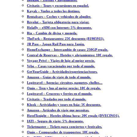
Booking – Hoteles y alojamientos.
Civitatis – Tours y excursiones en español.
Kayak – Vuelos a todos los destinos.
Rentalcars – Coches y vehículos de alquiler.
Revolut – Tarjeta obligatoria para viajar.
Holafly – eSIM con Internet: 5% descuento.
Ria – Cambio de divisa y moneda.
TheFork – Restaurantes: 25€ descuento (81905911).
JR Pass – Japan Rail Pass para Japón.
HomeExchange – Intercambio de casas: 250GP regalo.
Central de Reservas – Hoteles y alojamientos: 10€ regalo.
Voyage Privé – Viajes de lujo al mejor precio.
Vrbo – Casas vacacionales por todo el mundo.
GetYourGuide – Actividades/experiencias/tours.
Amazon – Guías de viaje de todo el mundo.
Logitravel – Agencia: circuitos, paquetes, chollos…
Omio – Tren y bus al mejor precio: 10€ de regalo.
Logitravel – Cruceros y ferries en el mundo.
Civitatis – Traslados por todo el mundo.
Klook – Actividades y tours en Asia: 5€ descuento.
Amazon – Artículos de viaje que necesitas.
HotelTonight – Hoteles última hora: 20€ regalo (DVECINO1).
IATI – Seguro de viaje: 5% descuento.
Ticketmaster – Tickets para conciertos y festivales.
Omio – Comparador de transportes: 10€ regalo.