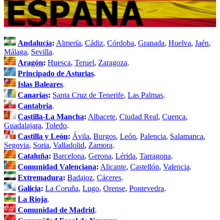
Andalucía
:
Almería
,
Cádiz
,
Córdoba
,
Granada
,
Huelva
,
Jaén
,
Málaga
,
Sevilla
.
Aragón
:
Huesca
,
Teruel
,
Zaragoza
.
Principado de Asturias
.
Islas Baleares
.
Canarias
:
Santa Cruz de Tenerife
,
Las Palmas
.
Cantabria
.
Castilla-La Mancha
:
Albacete
,
Ciudad Real
,
Cuenca
,
Guadalajara
,
Toledo
.
Castilla y León
:
Ávila
,
Burgos
,
León
,
Palencia
,
Salamanca
,
Segovia
,
Soria
,
Valladolid
,
Zamora
.
Cataluña
:
Barcelona
,
Gerona
,
Lérida
,
Tarragona
.
Comunidad Valenciana
:
Alicante
,
Castellón
,
Valencia
.
Extremadura
:
Badajoz
,
Cáceres
.
Galicia
:
La Coruña
,
Lugo
,
Orense
,
Pontevedra
.
La Rioja
.
Comunidad de Madrid
.