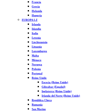
Francia
Grecia
Holanda
Hungría
EUROPA I-Z
Irlanda
Islandia
Italia
Letonia
Liechtenstein
Lituania
Luxemburgo
Malta
Mónaco
Noruega
Polonia
Portugal
Reino Unido
Escocia (Reino Unido)
Gibraltar (Español)
Inglaterra (Reino Unido)
Irlanda del Norte (Reino Unido)
República Checa
Rumanía
San Marino