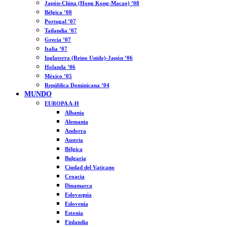
Japón-China (Hong Kong-Macao) ’08
Bélgica ’08
Portugal ’07
Tailandia ’07
Grecia ’07
Italia ’07
Inglaterra (Reino Unido)-Japón ’06
Holanda ’06
México ’05
República Dominicana ’04
MUNDO
EUROPA A-H
Albania
Alemania
Andorra
Austria
Bélgica
Bulgaria
Ciudad del Vaticano
Croacia
Dinamarca
Eslovaquia
Eslovenia
Estonia
Finlandia