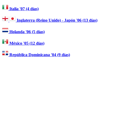
Italia '07 (4 días)
Inglaterra (Reino Unido) - Japón '06 (13 días)
Holanda '06 (5 días)
México '05 (12 días)
República Dominicana '04 (9 días)