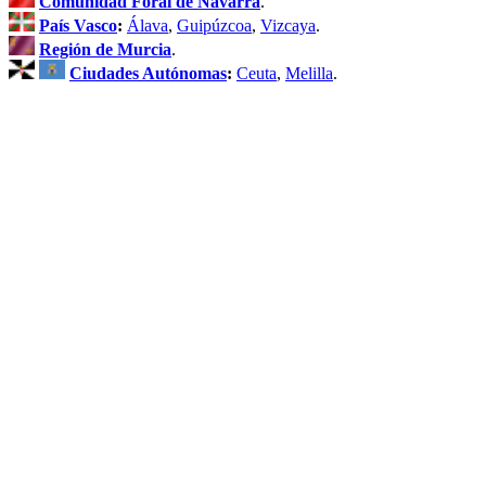
Comunidad Foral de Navarra
.
País Vasco
:
Álava
,
Guipúzcoa
,
Vizcaya
.
Región de Murcia
.
Ciudades Autónomas
:
Ceuta
,
Melilla
.