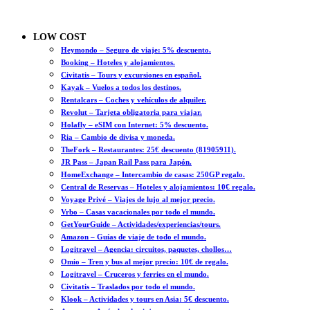
LOW COST
Heymondo – Seguro de viaje: 5% descuento.
Booking – Hoteles y alojamientos.
Civitatis – Tours y excursiones en español.
Kayak – Vuelos a todos los destinos.
Rentalcars – Coches y vehículos de alquiler.
Revolut – Tarjeta obligatoria para viajar.
Holafly – eSIM con Internet: 5% descuento.
Ria – Cambio de divisa y moneda.
TheFork – Restaurantes: 25€ descuento (81905911).
JR Pass – Japan Rail Pass para Japón.
HomeExchange – Intercambio de casas: 250GP regalo.
Central de Reservas – Hoteles y alojamientos: 10€ regalo.
Voyage Privé – Viajes de lujo al mejor precio.
Vrbo – Casas vacacionales por todo el mundo.
GetYourGuide – Actividades/experiencias/tours.
Amazon – Guías de viaje de todo el mundo.
Logitravel – Agencia: circuitos, paquetes, chollos…
Omio – Tren y bus al mejor precio: 10€ de regalo.
Logitravel – Cruceros y ferries en el mundo.
Civitatis – Traslados por todo el mundo.
Klook – Actividades y tours en Asia: 5€ descuento.