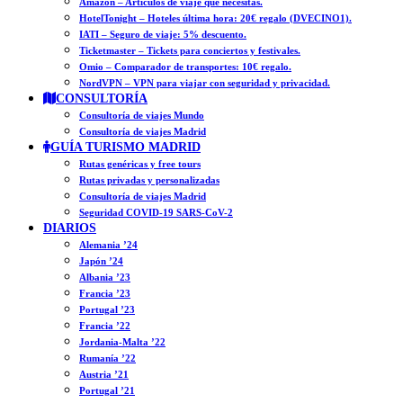
Amazon – Artículos de viaje que necesitas.
HotelTonight – Hoteles última hora: 20€ regalo (DVECINO1).
IATI – Seguro de viaje: 5% descuento.
Ticketmaster – Tickets para conciertos y festivales.
Omio – Comparador de transportes: 10€ regalo.
NordVPN – VPN para viajar con seguridad y privacidad.
CONSULTORÍA
Consultoría de viajes Mundo
Consultoría de viajes Madrid
GUÍA TURISMO MADRID
Rutas genéricas y free tours
Rutas privadas y personalizadas
Consultoría de viajes Madrid
Seguridad COVID-19 SARS-CoV-2
DIARIOS
Alemania ’24
Japón ’24
Albania ’23
Francia ’23
Portugal ’23
Francia ’22
Jordania-Malta ’22
Rumanía ’22
Austria ’21
Portugal ’21