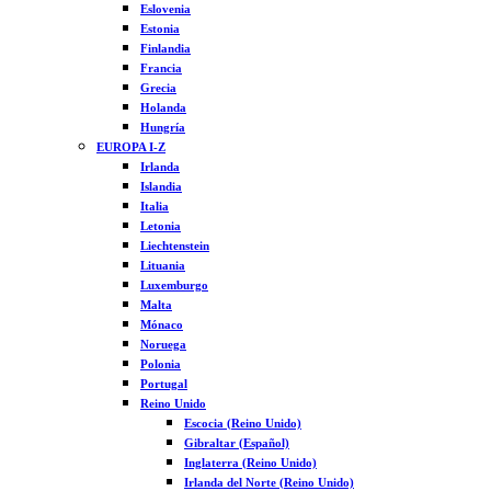
Eslovenia
Estonia
Finlandia
Francia
Grecia
Holanda
Hungría
EUROPA I-Z
Irlanda
Islandia
Italia
Letonia
Liechtenstein
Lituania
Luxemburgo
Malta
Mónaco
Noruega
Polonia
Portugal
Reino Unido
Escocia (Reino Unido)
Gibraltar (Español)
Inglaterra (Reino Unido)
Irlanda del Norte (Reino Unido)