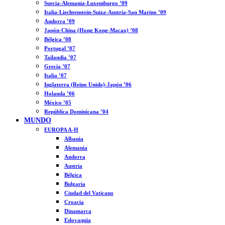
Suecia-Alemania-Luxemburgo ’09
Italia-Liechtenstein-Suiza-Austria-San Marino ’09
Andorra ’09
Japón-China (Hong Kong-Macao) ’08
Bélgica ’08
Portugal ’07
Tailandia ’07
Grecia ’07
Italia ’07
Inglaterra (Reino Unido)-Japón ’06
Holanda ’06
México ’05
República Dominicana ’04
MUNDO
EUROPA A-H
Albania
Alemania
Andorra
Austria
Bélgica
Bulgaria
Ciudad del Vaticano
Croacia
Dinamarca
Eslovaquia