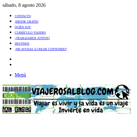
sábado, 8 agosto 2026
CONTACTO
¡EBOOK GRATIS!
QUIÉN SOY
CURRÍCULO VIAJERO
¿TRABAJAMOS JUNTOS?
DESTINOS
¿ME AYUDAS A CREAR CONTENIDO?
Artículo
al
Buscar
azar
Menú