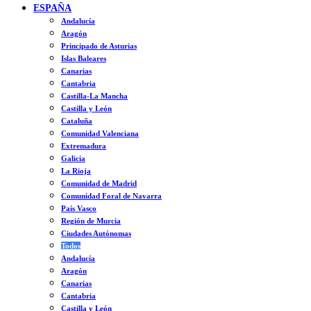
ESPAÑA
Andalucía
Aragón
Principado de Asturias
Islas Baleares
Canarias
Cantabria
Castilla-La Mancha
Castilla y León
Cataluña
Comunidad Valenciana
Extremadura
Galicia
La Rioja
Comunidad de Madrid
Comunidad Foral de Navarra
País Vasco
Región de Murcia
Ciudades Autónomas
Todos
Andalucía
Aragón
Canarias
Cantabria
Castilla y León