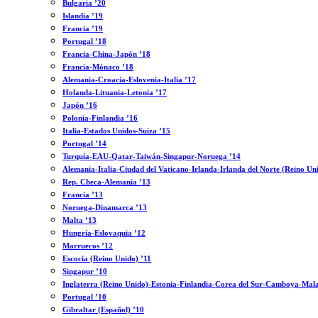
Bulgaria ’20
Islandia ’19
Francia ’19
Portugal ’18
Francia-China-Japón ’18
Francia-Mónaco ’18
Alemania-Croacia-Eslovenia-Italia ’17
Holanda-Lituania-Letonia ’17
Japón ’16
Polonia-Finlandia ’16
Italia-Estados Unidos-Suiza ’15
Portugal ’14
Turquía-EAU-Qatar-Taiwán-Singapur-Noruega ’14
Alemania-Italia-Ciudad del Vaticano-Irlanda-Irlanda del Norte (Reino Un
Rep. Checa-Alemania ’13
Francia ’13
Noruega-Dinamarca ’13
Malta ’13
Hungría-Eslovaquia ’12
Marruecos ’12
Escocia (Reino Unido) ’11
Singapur ’10
Inglaterra (Reino Unido)-Estonia-Finlandia-Corea del Sur-Camboya-Mala
Portugal ’10
Gibraltar (Español) ’10