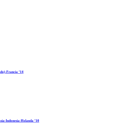
ido)-Francia ’14
sia-Indonesia-Holanda ’10