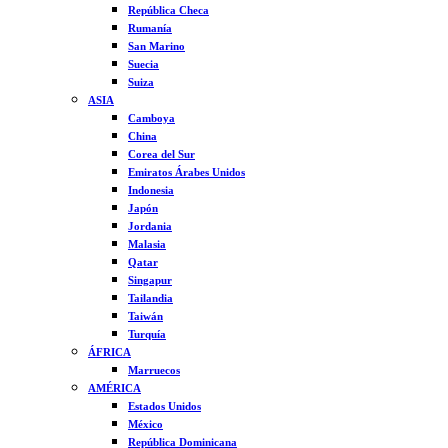
República Checa
Rumanía
San Marino
Suecia
Suiza
ASIA
Camboya
China
Corea del Sur
Emiratos Árabes Unidos
Indonesia
Japón
Jordania
Malasia
Qatar
Singapur
Tailandia
Taiwán
Turquía
ÁFRICA
Marruecos
AMÉRICA
Estados Unidos
México
República Dominicana